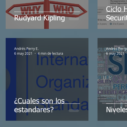
Ciclo 
Rudyard Kipling
Securi
Andrés Perry E.
Andrés Perry
6 may 2021
4 min de lectura
6 may 2021
¿Cuales son los
estandares?
Nivele