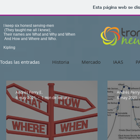
Esta página web se di
I keep six honest serving-men
(They taught me all I knew);
Their names are What and Why and When
And How and Where and Who.
Kipling
Todas las entradas
Historia
Mercado
IAAS
P
Andrés Perry E.
Andrés Perry
6 may 2021
1 min de lectura
6 may 2021